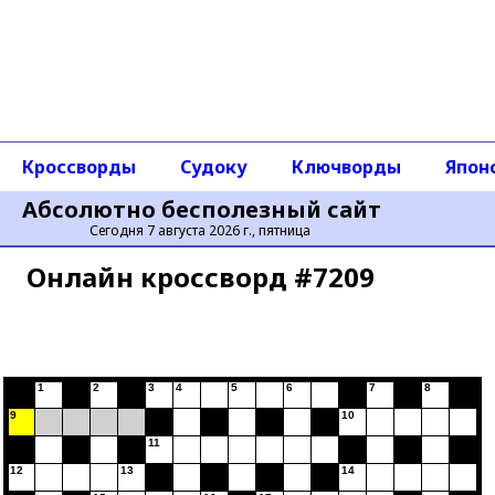
Кроссворды
Судоку
Ключворды
Япон
Абсолютно бесполезный сайт
Сегодня 7 августа 2026 г., пятница
Онлайн кроссворд #7209
1
2
3
4
5
6
7
8
9
10
11
12
13
14