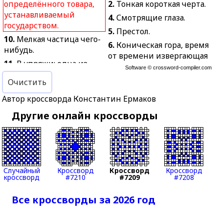
определённого товара,
2.
Тонкая короткая черта.
устанавливаемый
4.
Смотрящие глаза.
государством.
5.
Престол.
10.
Мелкая частица чего-
6.
Коническая гора, время
нибудь.
от времени извергающая
11.
В упряжи: одна из
лаву, пепел, горячие
Software ©
crossword-compiler.com
двух круглых длинных
газы.
Очистить
жердей, укреплённых на
7.
В греческой
передней оси повозки и
Автор кроссворда Константин Ермаков
мифологии крылатый
соединяющихся с дугой.
конь.
Другие онлайн кроссворды
12.
Термическая
8.
Сооружение для
обработка металла с
стоянки и ремонта
целью возвратить ему
авиационной техники.
качества, утраченные в
13.
Своеобразное
каком-нибудь процессе
Случайный
Кроссворд
Кроссворд
Кроссворд
произношение,
обработки.
кроссворд
#7210
#7209
#7208
особенности речи.
14.
Наружная часть
14.
Шумное проявление
здания.
Все кроссворды за 2026 год
восторга.
15.
Грызун, вредитель