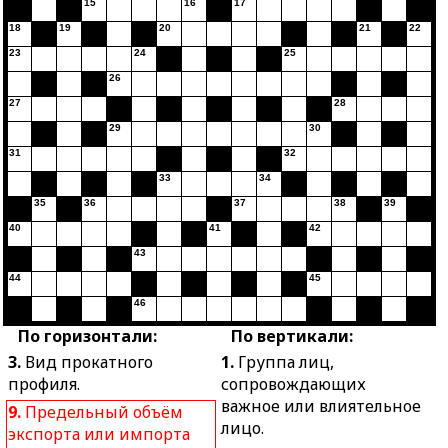
15
16
17
18
19
20
21
22
23
24
25
26
27
28
29
30
31
32
33
34
35
36
37
38
39
40
41
42
43
44
45
46
По горизонтали:
По вертикали:
3.
Вид прокатного
1.
Группа лиц,
профиля.
сопровождающих
важное или влиятельное
9.
Предельный объём
лицо.
экспорта или импорта