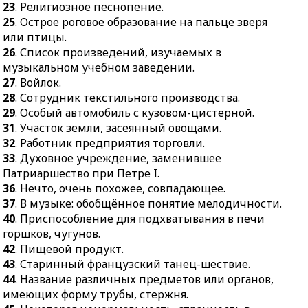
условий будущих
23
. Религиозное песнопение.
текстильного
контрактов с фиксацией
25
. Острое роговое образование на пальце зверя
производства.
их срока.
или птицы.
29.
Особый автомобиль с
26
. Список произведений, изучаемых в
24.
Способ действия.
кузовом-цистерной.
музыкальном учебном заведении.
25.
Спортивная
27
31.
. Войлок.
Участок земли,
площадка.
28
засеянный овощами.
. Сотрудник текстильного производства.
29.
Ядро на тросе с
29
. Особый автомобиль с кузовом-цистерной.
32.
Работник
ручкой.
31
. Участок земли, засеянный овощами.
предприятия торговли.
30.
Жилище короля или
32
. Работник предприятия торговли.
33.
Духовное
феодального сеньора в
33
. Духовное учреждение, заменившее
учреждение,
Средние века.
Патриаршество при Петре I.
заменившее
36
. Нечто, очень похожее, совпадающее.
33.
Очертания объекта,
Патриаршество при
37
. В музыке: обобщённое понятие мелодичности.
виднеющиеся в темноте,
Петре I.
40
. Приспособление для подхватывания в печи
тумане.
36.
Нечто, очень
горшков, чугунов.
34.
Внутренняя ткань
похожее, совпадающее.
42
. Пищевой продукт.
зуба.
43
. Старинный французский танец-шествие.
37.
В музыке:
35.
Занятие ловлей,
44
. Название различных предметов или органов,
обобщённое понятие
содержанием и
имеющих форму трубы, стержня.
мелодичности.
разведением животных.