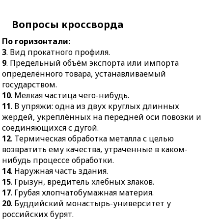
16.
Крупный, обычно
хлебных злаков.
строго не очерченный
17.
Грубая
Вопросы кроссворда
класс в его сравнении с
хлопчатобумажная
иными такими же
материя.
По горизонтали:
классами.
3
. Вид прокатного профиля.
20.
Буддийский
17.
Гурман.
9
. Предельный объём экспорта или импорта
монастырь-университет
18.
Заключительная
определённого товара, устанавливаемый
у российских бурят.
торжественная массовая
государством.
23.
Религиозное
сцена спектакля.
10
. Мелкая частица чего-нибудь.
песнопение.
11
. В упряжи: одна из двух круглых длинных
19.
Смесь жидкости с
25.
Острое роговое
жердей, укреплённых на передней оси повозки и
другим жидким,
образование на пальце
соединяющихся с дугой.
твёрдым или
зверя или птицы.
12
. Термическая обработка металла с целью
газообразным
26.
Список
возвратить ему качества, утраченные в каком-
веществом.
произведений,
нибудь процессе обработки.
21.
Радио- или
изучаемых в
14
. Наружная часть здания.
телепередача,
музыкальном учебном
15
. Грызун, вредитель хлебных злаков.
передающаяся через
заведении.
17
. Грубая хлопчатобумажная материя.
интернет.
20
. Буддийский монастырь-университет у
27.
Войлок.
22.
Купля-продажа
российских бурят.
28.
Сотрудник