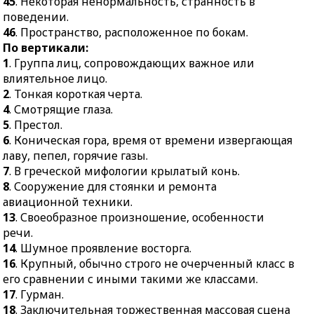
45
. Некоторая ненормальность, странность в
40.
Приспособление для
36.
Полифоническая
поведении.
подхватывания в печи
пьеса, в которой голоса
46
. Пространство, расположенное по бокам.
горшков, чугунов.
вступают поочередно с
По вертикали:
42.
Пищевой продукт.
той же темой.
1
. Группа лиц, сопровождающих важное или
43.
Старинный
влиятельное лицо.
38.
Социально-бытовая
французский танец-
2
. Тонкая короткая черта.
обстановка.
шествие.
4
. Смотрящие глаза.
39.
Медицинский
5
. Престол.
44.
Название различных
инструмент.
6
. Коническая гора, время от времени извергающая
предметов или органов,
41.
Манера, стиль.
лаву, пепел, горячие газы.
имеющих форму трубы,
7
. В греческой мифологии крылатый конь.
стержня.
8
. Сооружение для стоянки и ремонта
45.
Некоторая
авиационной техники.
ненормальность,
13
. Своеобразное произношение, особенности
странность в поведении.
речи.
46.
Пространство,
14
. Шумное проявление восторга.
расположенное по бокам.
16
. Крупный, обычно строго не очерченный класс в
его сравнении с иными такими же классами.
17
. Гурман.
18
. Заключительная торжественная массовая сцена