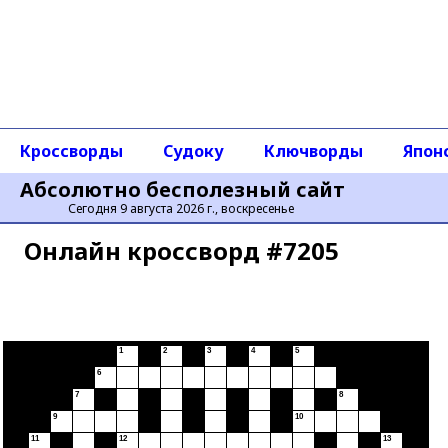
Кроссворды
Судоку
Ключворды
Япон
Абсолютно бесполезный сайт
Сегодня 9 августа 2026 г., воскресенье
Онлайн кроссворд #7205
1
2
3
4
5
6
7
8
9
10
11
12
13