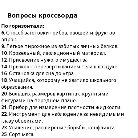
27.
Прибрежная
15.
Колючий кустарник с
преграда.
терпкими синевато-
Вопросы кроссворда
28.
Мелкосидящее
чёрными плодами.
По горизонтали:
быстроходное судно,
17.
Система нагревания
6
. Способ заготовки грибов, овощей и фруктов
легко скользящее по
помещений.
впрок.
поверхности воды.
18.
Вечерний пиджак с
9
. Лёгкое пирожное из взбитых яичных белков.
29.
Птица семейства
открытой грудью и
10
. Кровельный, изоляционный материал.
вороновых с белыми
длинными лацканами.
12
. Присвоение чужого имущества.
перьями в крыльях.
19.
Самоходная
14
. Прыжок с перевёртыванием тела в воздухе.
32.
Элемент радиатора.
гусеничная или колёсная
16
. Остановка для сна до утра.
34.
Желание, замысел.
машина.
18
. Учащийся, которому не хватило школьного
образования.
35.
Железный сосуд на
24.
Поглощение
20
. Больших размеров картина с крупными
хлебозаводе, где
вещества из раствора
фигурами на переднем плане.
происходит
или из газа всей массой
21
. Прибор для измерения плотности жидкости.
замешивание теста.
другого вещества.
22
. Инструмент для наблюдения за невидимыми
36.
Лучистая энергия,
26.
Серебристо-белый
глазу объектами.
делающая окружающий
лёгкий ковкий металл.
23
. Усиление, расширение борьбы, конфликта.
мир видимым.
27.
Торжественное
25
. Сорт мяса.