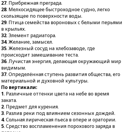
37.
Определённая
открытие
27
. Прибрежная преграда.
ступень развития
художественных
28
. Мелкосидящее быстроходное судно, легко
общества, его
выставок.
скользящее по поверхности воды.
материальной и
30.
Зарок, обещание.
29
. Птица семейства вороновых с белыми перьями
духовной культуры.
в крыльях.
31.
Раздел математики.
32
. Элемент радиатора.
32.
Официальные часы
34
. Желание, замысел.
работы биржи.
35
. Железный сосуд на хлебозаводе, где
33.
Небольшое
происходит замешивание теста.
членистоногое
36
. Лучистая энергия, делающая окружающий мир
животное класса
видимым.
паукообразных.
37
. Определённая ступень развития общества, его
материальной и духовной культуры.
По вертикали:
1
. Различные оттенки цвета на небе во время
заката.
2
. Предмет для курения.
3
. Разлив реки под влиянием сезонных дождей.
4
. Сольная лирическая пьеса в опере и оратории.
5
. Средство воспламенения порохового заряда в