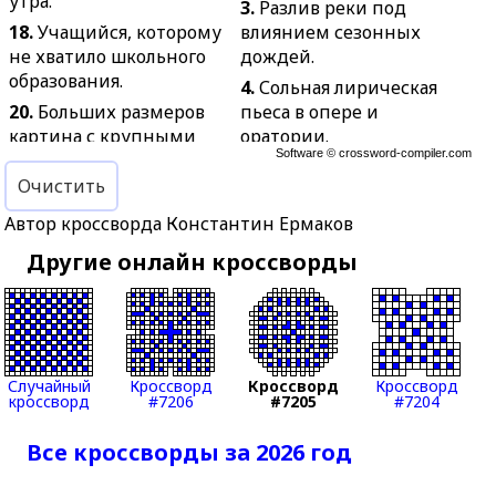
утра.
3.
Разлив реки под
18.
Учащийся, которому
влиянием сезонных
не хватило школьного
дождей.
образования.
4.
Сольная лирическая
20.
Больших размеров
пьеса в опере и
картина с крупными
оратории.
Software ©
crossword-compiler.com
фигурами на переднем
5.
Средство
плане.
Очистить
воспламенения
21.
Прибор для
порохового заряда в
Автор кроссворда Константин Ермаков
измерения плотности
патроне.
Другие онлайн кроссворды
жидкости.
7.
То же, что сутки.
22.
Инструмент для
8.
Металлический
наблюдения за
стержень для отпирания
невидимыми глазу
и запирания замка.
объектами.
11.
Соединение,
Случайный
Кроссворд
Кроссворд
Кроссворд
23.
Усиление,
кроссворд
#7206
#7205
#7204
изменяющее скорость
расширение борьбы,
химической реакции, не
конфликта.
Все кроссворды за 2026 год
участвуя в ней.
25.
Сорт мяса.
13.
Часть речи.