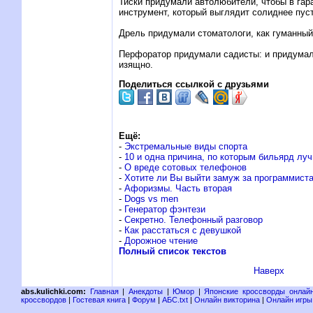
Тиски придумали автолюбители, чтобы в гар
инструмент, который выглядит солиднее пус
Дрель придумали стоматологи, как гуманны
Перфоратор придумали садисты: и придумал
изящно.
Поделиться ссылкой с друзьями
Ещё:
-
Экстремальные виды спорта
-
10 и одна причина, по которым бильярд лу
-
О вреде сотовых телефонов
-
Хотите ли Вы выйти замуж за программист
-
Афоризмы. Часть вторая
-
Dogs vs men
-
Генератор фэнтези
-
Секретно. Телефонный разговор
-
Как расстаться с девушкой
-
Дорожное чтение
Полный список текстов
Наверх
abs.kulichki.com:
Главная
|
Анекдоты
|
Юмор
|
Японские кроссворды онлай
кроссвордов
|
Гостевая книга
|
Форум
|
АБС.txt
|
Онлайн викторина
|
Онлайн игры