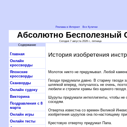
Реклама в Интернет
Все Кулички
Абсолютно Бесполезный 
Сегодня 7 августа 2026 г., пятница
Содержание
История изобретения инст
Главная
Онлайн
кроссворды
Молоток никто не придумывал. Любой камень
Японские
кроссворды
Гвозди придумали давно. В старину гвозди 
Сканворды
шляпкой вперед, получалось не очень, поэто
любили и строили храмы без единого гвоздя.
Онлайн судоку
Викторина
Шурупы придумали интеллигенты, чтобы не с
соседям.
Поздравления с 8
марта
Отвертка известна со времен Великой Инквиз
изобретения шурупов она по-настоящему при
Онлайн игры
Онлайн тесты
Крестовую отвертку придумал Папа.