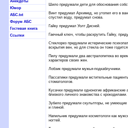
Анекдоты
Шило придумали дети для обоснования собс
Юмор
Винт придумал Архимед, но утопил его в ванн
АБС.txt
спустил воду, придумал снова.
Форум АБС
Гайку придумал Уолт Дисней.
Гостевая книга
Гаечный ключ, чтобы раскрутить Гайку, прид
Ссылки
Стеклорез придумали истерические психопа
вскрытия вен, но для стекла он тоже годится
Пилу придумали два австралопитека во вре
характеров своих жен.
Лобзик придумали мужья-подкаблучники.
Пассатижи придумали мстительные пациенты
стоматологов.
Кусачки придумали одноногие африканские 
близкого личного знакомства с крокодилами.
Зубило придумали скульпторы, не умеющие 
и глиной.
Напильник придумали косметологи как мужс
ногтей.