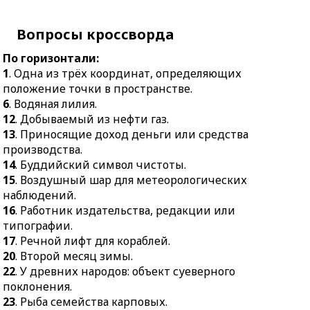
содержанием учащихся.
объект суеверного
поклонения.
25.
Документ,
Вопросы кроссворда
подписанный
23.
Рыба семейства
По горизонтали:
выдавшим его лицом, но
карповых.
1
. Одна из трёх координат, определяющих
не заполненный
27.
Машинно-
положение точки в пространстве.
текстом.
ориентированный язык
6
. Водяная лилия.
26.
Тенденция
программирования.
12
. Добываемый из нефти газ.
изменения
28.
Десерт из молока,
13
. Приносящие доход деньги или средства
экономических
сливок, масла, сахара,
производства.
показателей.
подаваемый
14
. Буддийский символ чистоты.
29.
Прямая длинная и
охлаждённым.
15
. Воздушный шар для метеорологических
широкая улица в городе.
наблюдений.
29.
Вещество, хорошо
16
. Работник издательства, редакции или
30.
Способ письма,
проводящее
типографии.
применявшийся в
электрический ток.
17
. Речной лифт для кораблей.
Передней Азии.
31.
График
20
. Второй месяц зимы.
31.
Электронный
тригонометрической
22
. У древних народов: объект суеверного
компонент,
функции.
поклонения.
преобразующий
33.
Красноречивый
23
. Рыба семейства карповых.
электричество в