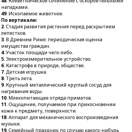
43.
Якорь небольшого
48
. Клеветническое сочинение с оскорбительными
пола.
размера.
нападками.
46.
Учреждение
49
. Ископаемое животное.
44.
Объединение,
среднего специального
По вертикали:
соглашение для каких-
образования.
2
. Стадия развития растения перед раскрытием
либо совместных целей.
47.
Мальчик-подросток.
лепестков.
3
. В Древнем Риме: периодическая оценка
48.
Клеветническое
имущества граждан.
сочинение с
4
. Участок площади чего-либо.
оскорбительными
5
. Электроизмерительное устройство.
нападками.
6
. Катастрофа в природе, обществе.
49.
Ископаемое
7
. Детская игрушка.
животное.
8
. Треть лета.
9
. Крупный металлический круглый сосуд для
нагревания воды.
10
. Млекопитающее отряда приматов.
11
. Ощущение, получаемое при прикосновении
кожи к предмету, поверхности.
18
. Аппарат для механического воспроизведения
музыки.
19
. Семейный праздник по случаю какого-нибудь