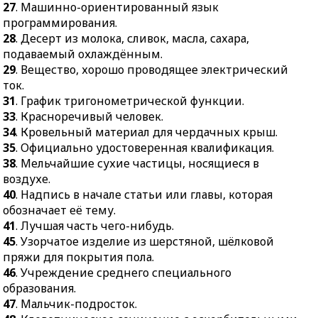
человек.
27
. Машинно-ориентированный язык
оптическое излучение.
34.
Кровельный
программирования.
32.
Предупреждение
материал для
28
. Десерт из молока, сливок, масла, сахара,
заражения раны
чердачных крыш.
подаваемый охлаждённым.
посредством
29
. Вещество, хорошо проводящее электрический
35.
Официально
обеззараживания.
ток.
удостоверенная
36.
Разновидность
31
. График тригонометрической функции.
квалификация.
традиционного
33
. Красноречивый человек.
38.
Мельчайшие сухие
японского театра.
34
. Кровельный материал для чердачных крыш.
частицы, носящиеся в
35
. Официально удостоверенная квалификация.
37.
Растительный
воздухе.
38
. Мельчайшие сухие частицы, носящиеся в
возбудитель нервной
40.
Надпись в начале
воздухе.
системы.
статьи или главы,
40
. Надпись в начале статьи или главы, которая
39.
Мужской
которая обозначает её
обозначает её тему.
православный
тему.
41
. Лучшая часть чего-нибудь.
монастырь.
45
. Узорчатое изделие из шерстяной, шёлковой
41.
Лучшая часть чего-
42.
Процесс
пряжи для покрытия пола.
нибудь.
освобождения большого
46
. Учреждение среднего специального
45.
Узорчатое изделие
количества энергии в
образования.
из шерстяной, шёлковой
ограниченном объёме.
47
. Мальчик-подросток.
пряжи для покрытия