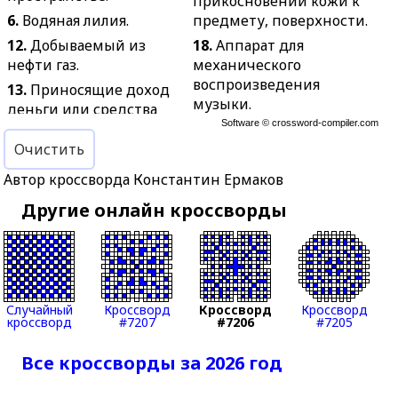
прикосновении кожи к
6.
Водяная лилия.
предмету, поверхности.
12.
Добываемый из
18.
Аппарат для
нефти газ.
механического
воспроизведения
13.
Приносящие доход
музыки.
деньги или средства
Software ©
crossword-compiler.com
производства.
19.
Семейный праздник
по случаю какого-нибудь
Очистить
14.
Буддийский символ
радостного события.
чистоты.
Автор кроссворда Константин Ермаков
21.
Продукт
15.
Воздушный шар для
Другие онлайн кроссворды
переработки целлюлозы
метеорологических
для изготовления
наблюдений.
искусственного шёлка,
16.
Работник
целлофана.
издательства, редакции
24.
В Российской
или типографии.
Случайный
Кроссворд
Кроссворд
Кроссворд
империи и некоторых
кроссворд
#7207
#7206
#7205
17.
Речной лифт для
зарубежных странах:
кораблей.
закрытое учебное
Все кроссворды за 2026 год
20.
Второй месяц зимы.
заведение с
общежитием и полным
22.
У древних народов: