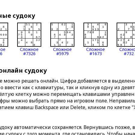
ные судоку
ное
Сложное
Сложное
Сложное
Сложн
6
#7326
#5979
#1673
#732
 онлайн судоку
те можно решать онлайн. Цифра добавляется в выделе
 ввести как с клавиатуры, так и кликнув одну из девя
Жёлтую клетку можно перемещать клавишами управлени
ифры можно выбрать прямо на игровом поле. Неправи
тием клавиш Backspace или Delete, кликом по клетке "
доку автоматически сохраняется. Вернувшись позже, 
 судоку с того момента, где остановились. Чтобы нача