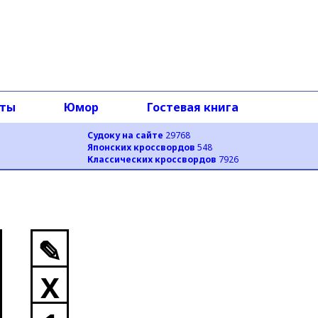
оты
Юмор
Гостевая книга
Судоку на сайте
29768
Японских кроссвордов
548
Классических кроссвордов
7926
✎
X