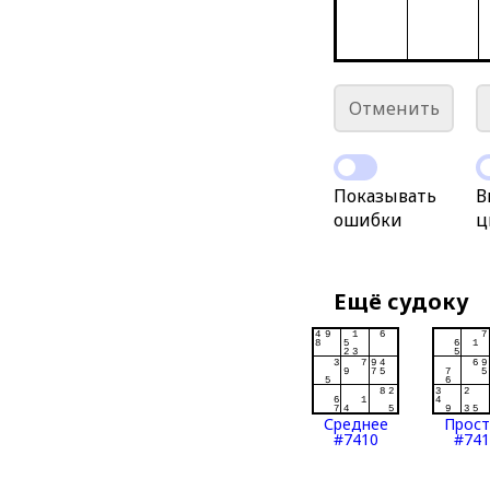
Отменить
Показывать
В
ошибки
ц
Ещё судоку
Среднее
Прос
#7410
#741