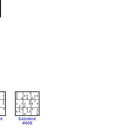
ое
Базовое
#668