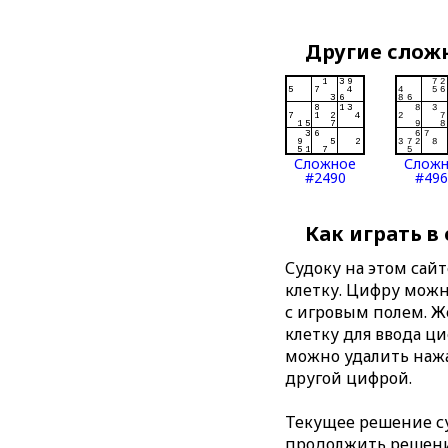
Другие слож
Сложное
Слож
#2490
#496
Как играть в
Судоку на этом сай
клетку. Цифру можно
с игровым полем. 
клетку для ввода ц
можно удалить нажа
другой цифрой.
Текущее решение су
продолжить решение