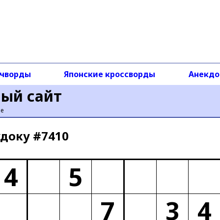
чворды
Японские кроссворды
Анекд
ный сайт
ье
доку #7410
4
5
7
3
4