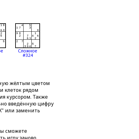
ое
Сложное
#324
нную жёлтым цветом
ти клеток рядом
я курсором. Также
льно введённую цифру
X" или заменить
вы сможете
ть игру заново,