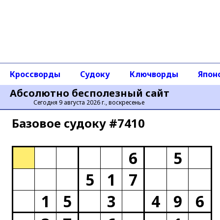
Кроссворды
Судоку
Ключворды
Япон
Абсолютно бесполезный сайт
Сегодня 9 августа 2026 г., воскресенье
Базовое cудоку #7410
6
5
5
1
7
1
5
3
4
9
6