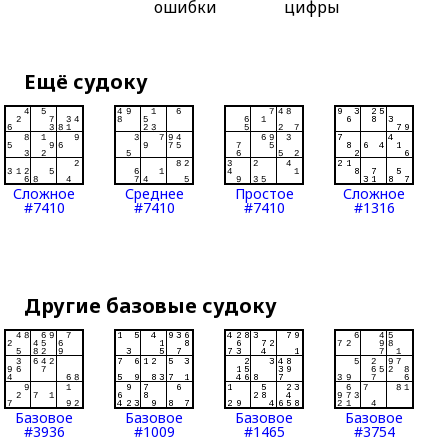
ошибки
цифры
Ещё судоку
Сложное
Среднее
Простое
Сложное
#7410
#7410
#7410
#1316
Другие базовые судоку
Базовое
Базовое
Базовое
Базовое
#3936
#1009
#1465
#3754