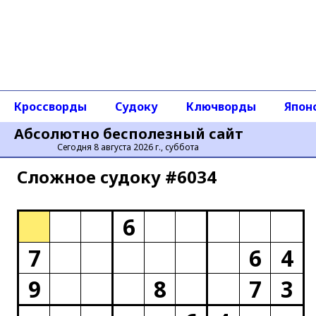
Кроссворды
Судоку
Ключворды
Япон
Абсолютно бесполезный сайт
Сегодня 8 августа 2026 г., суббота
Сложное cудоку #6034
6
7
6
4
9
8
7
3