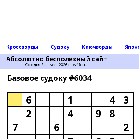
Кроссворды
Судоку
Ключворды
Япон
Абсолютно бесполезный сайт
Сегодня 8 августа 2026 г., суббота
Базовое cудоку #6034
6
1
4
3
2
4
9
8
7
6
2