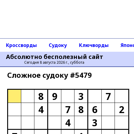
Кроссворды
Судоку
Ключворды
Япон
Абсолютно бесполезный сайт
Сегодня 8 августа 2026 г., суббота
Сложное cудоку #5479
8
9
3
7
4
7
8
6
2
4
3