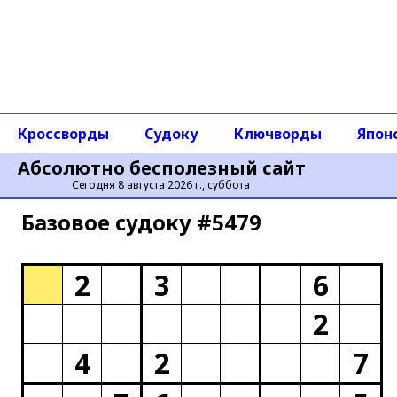
Кроссворды
Судоку
Ключворды
Япон
Абсолютно бесполезный сайт
Сегодня 8 августа 2026 г., суббота
Базовое cудоку #5479
2
3
6
2
4
2
7