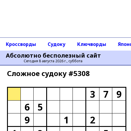
Кроссворды
Судоку
Ключворды
Япон
Абсолютно бесполезный сайт
Сегодня 8 августа 2026 г., суббота
Сложное cудоку #5308
3
7
9
6
5
9
1
2