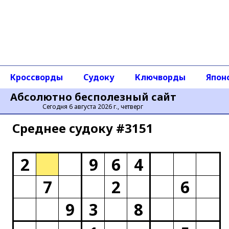
Кроссворды
Судоку
Ключворды
Япон
Абсолютно бесполезный сайт
Сегодня 6 августа 2026 г., четверг
Среднее cудоку #3151
2
9
6
4
7
2
6
9
3
8