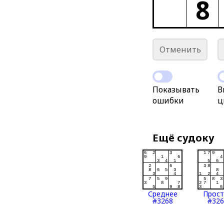
8
Отменить
Показывать
В
ошибки
ц
Ещё судоку
Среднее
Прос
#3268
#326