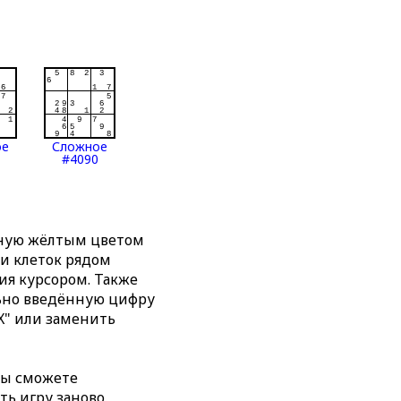
ое
Сложное
#4090
нную жёлтым цветом
ти клеток рядом
я курсором. Также
льно введённую цифру
X" или заменить
вы сможете
ть игру заново,