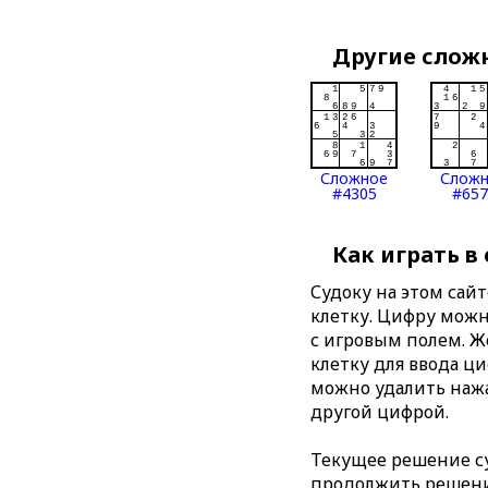
Другие слож
Сложное
Слож
#4305
#657
Как играть в
Судоку на этом сай
клетку. Цифру можно
с игровым полем. 
клетку для ввода ц
можно удалить нажа
другой цифрой.
Текущее решение су
продолжить решение