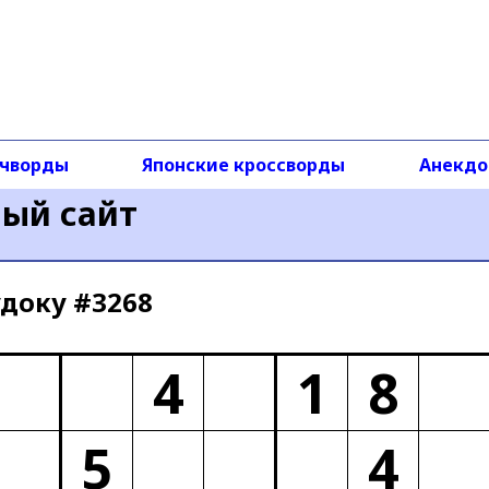
чворды
Японские кроссворды
Анекд
ный сайт
доку #3268
4
1
8
5
4