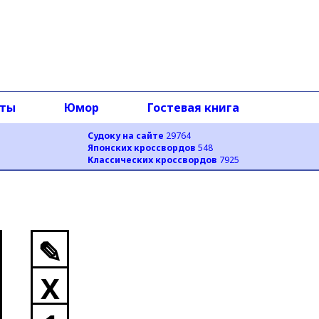
оты
Юмор
Гостевая книга
Судоку на сайте
29764
Японских кроссвордов
548
Классических кроссвордов
7925
✎
X