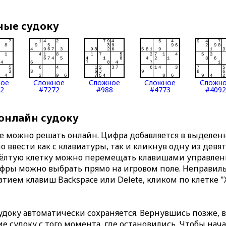
ные судоку
ное
Сложное
Сложное
Сложное
Сложн
2
#7272
#988
#4773
#4092
 онлайн судоку
те можно решать онлайн. Цифра добавляется в выделе
 ввести как с клавиатуры, так и кликнув одну из девя
Жёлтую клетку можно перемещать клавишами управлени
ифры можно выбрать прямо на игровом поле. Неправи
тием клавиш Backspace или Delete, кликом по клетке "
доку автоматически сохраняется. Вернувшись позже, 
 судоку с того момента, где остановились. Чтобы нача