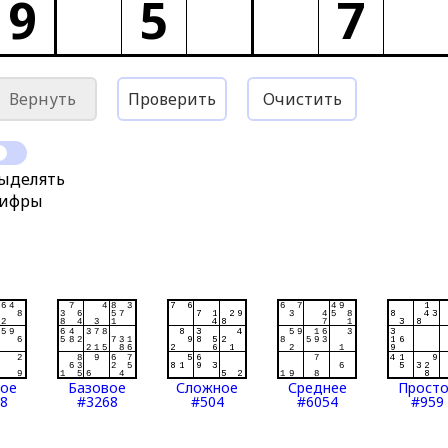
9
5
7
Вернуть
Проверить
Очистить
ыделять
ифры
тое
Базовое
Сложное
Среднее
Прост
8
#3268
#504
#6054
#959