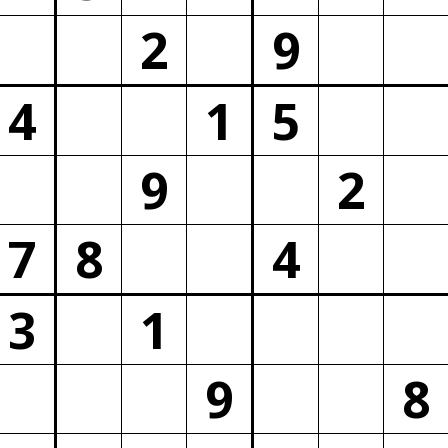
2
9
4
1
5
9
2
7
8
4
3
1
9
8