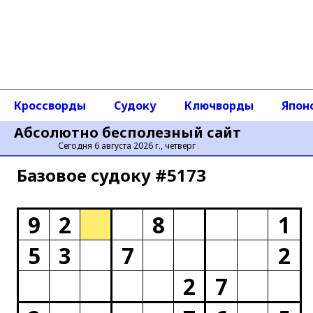
Кроссворды
Судоку
Ключворды
Япон
Абсолютно бесполезный сайт
Сегодня 6 августа 2026 г., четверг
Базовое cудоку #5173
9
2
8
1
5
3
7
2
2
7