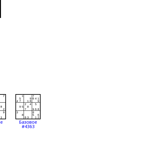
ое
Базовое
#4363