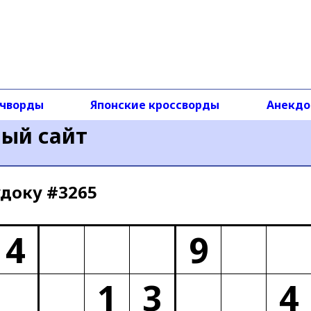
чворды
Японские кроссворды
Анекд
ный сайт
доку #3265
4
9
1
3
4