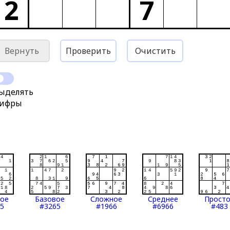
2
7
Вернуть
Проверить
Очистить
ыделять
ифры
тое
Базовое
Сложное
Среднее
Прост
5
#3265
#1966
#6966
#483