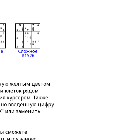
ое
Сложное
#1526
нную жёлтым цветом
ти клеток рядом
я курсором. Также
льно введённую цифру
X" или заменить
вы сможете
ть игру заново,