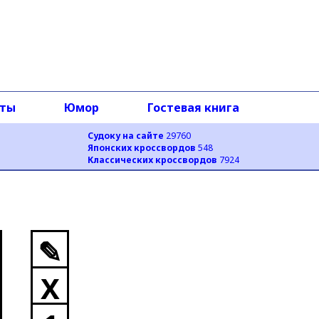
оты
Юмор
Гостевая книга
Судоку на сайте
29760
Японских кроссвордов
548
Классических кроссвордов
7924
✎
X