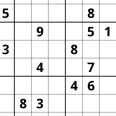
5
8
9
5
1
3
8
4
7
4
6
8
3