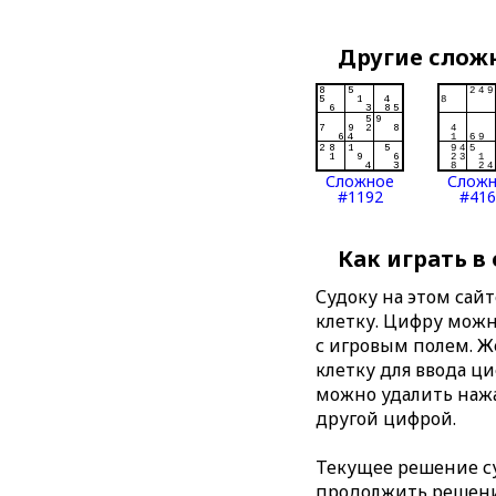
Другие слож
Сложное
Слож
#1192
#416
Как играть в
Судоку на этом сай
клетку. Цифру можно
с игровым полем. 
клетку для ввода ц
можно удалить нажа
другой цифрой.
Текущее решение су
продолжить решение