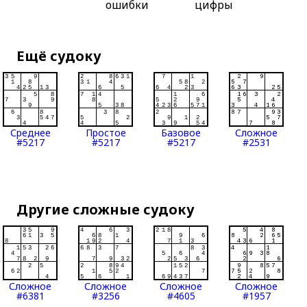
ошибки
цифры
Ещё судоку
Среднее
Простое
Базовое
Сложное
#5217
#5217
#5217
#2531
Другие сложные судоку
Сложное
Сложное
Сложное
Сложное
#6381
#3256
#4605
#1957