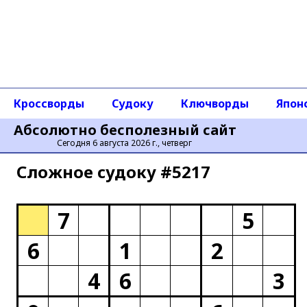
Кроссворды
Судоку
Ключворды
Япон
Абсолютно бесполезный сайт
Сегодня 6 августа 2026 г., четверг
Сложное cудоку #5217
7
5
6
1
2
4
6
3