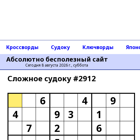
Кроссворды
Судоку
Ключворды
Япон
Абсолютно бесполезный сайт
Сегодня 8 августа 2026 г., суббота
Сложное cудоку #2912
6
4
9
4
9
3
1
7
2
6