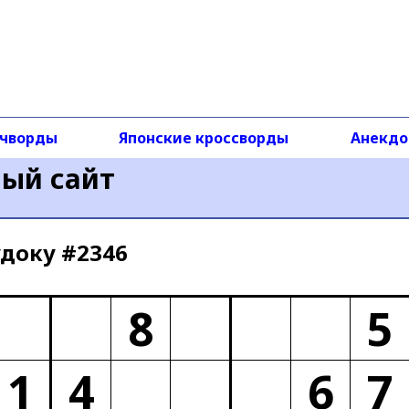
чворды
Японские кроссворды
Анекд
ный сайт
доку #2346
8
5
1
4
6
7