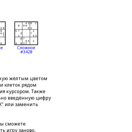
ое
Сложное
#3428
нную жёлтым цветом
ти клеток рядом
я курсором. Также
льно введённую цифру
X" или заменить
вы сможете
ть игру заново,