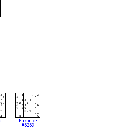
ое
Базовое
#6269