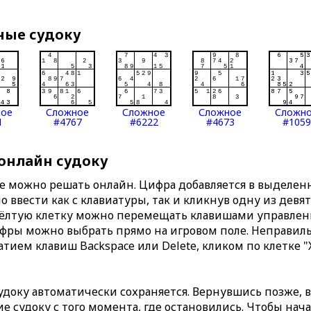
ные судоку
ное
Сложное
Сложное
Сложное
Сложн
1
#4767
#6222
#4673
#1059
 онлайн судоку
те можно решать онлайн. Цифра добавляется в выделе
 ввести как с клавиатуры, так и кликнув одну из девя
Жёлтую клетку можно перемещать клавишами управлени
ифры можно выбрать прямо на игровом поле. Неправи
тием клавиш Backspace или Delete, кликом по клетке "
доку автоматически сохраняется. Вернувшись позже, 
 судоку с того момента, где остановились. Чтобы нача