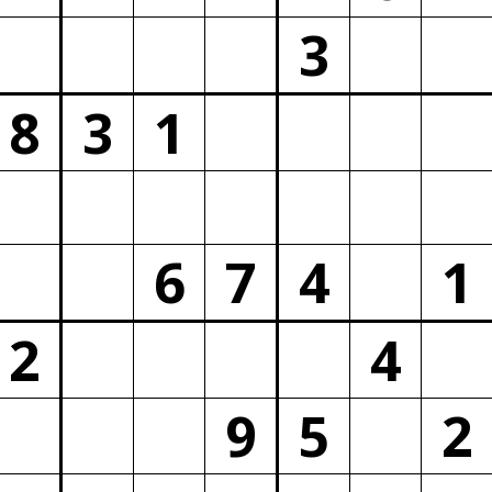
3
8
3
1
6
7
4
1
2
4
9
5
2