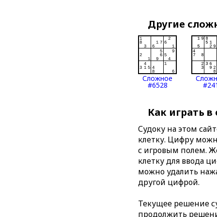
Другие слож
Сложное
Слож
#6528
#24
Как играть в
Судоку на этом сай
клетку. Цифру можно
с игровым полем. 
клетку для ввода ц
можно удалить нажа
другой цифрой.
Текущее решение су
продолжить решение