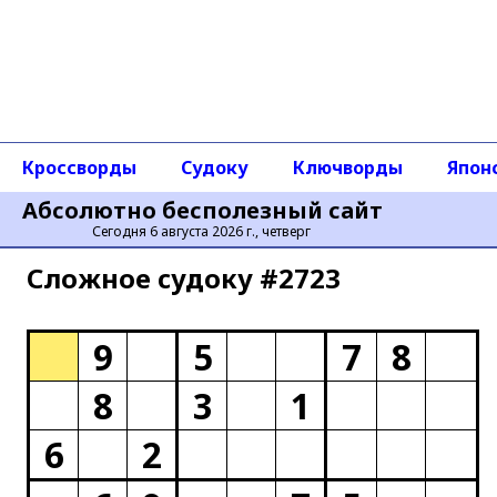
Кроссворды
Судоку
Ключворды
Япон
Абсолютно бесполезный сайт
Сегодня 6 августа 2026 г., четверг
Сложное cудоку #2723
9
5
7
8
8
3
1
6
2