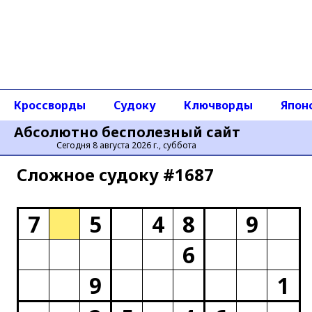
Кроссворды
Судоку
Ключворды
Япон
Абсолютно бесполезный сайт
Сегодня 8 августа 2026 г., суббота
Сложное cудоку #1687
7
5
4
8
9
6
9
1