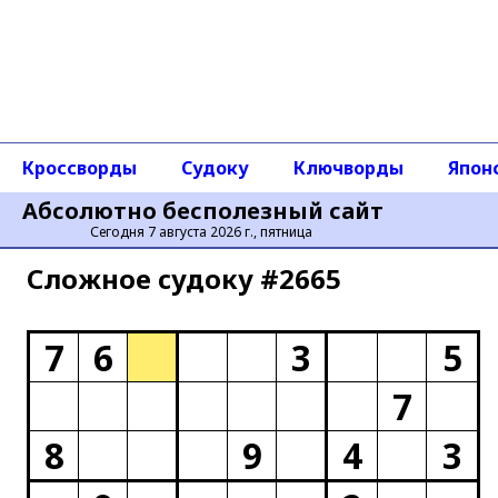
Кроссворды
Судоку
Ключворды
Япон
Абсолютно бесполезный сайт
Сегодня 7 августа 2026 г., пятница
Сложное cудоку #2665
7
6
3
5
7
8
9
4
3