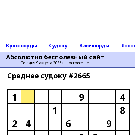
Кроссворды
Судоку
Ключворды
Япон
Абсолютно бесполезный сайт
Сегодня 9 августа 2026 г., воскресенье
Среднее cудоку #2665
1
9
4
1
8
2
4
6
9