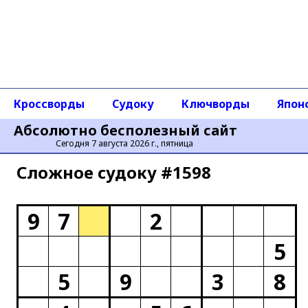
Кроссворды
Судоку
Ключворды
Япон
Абсолютно бесполезный сайт
Сегодня 7 августа 2026 г., пятница
Сложное cудоку #1598
9
7
2
5
5
9
3
8