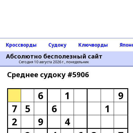
Кроссворды
Судоку
Ключворды
Япон
Абсолютно бесполезный сайт
Сегодня 10 августа 2026 г., понедельник
Среднее cудоку #5906
6
1
9
7
5
6
1
2
9
4