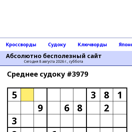
Кроссворды
Судоку
Ключворды
Япон
Абсолютно бесполезный сайт
Сегодня 8 августа 2026 г., суббота
Среднее cудоку #3979
5
3
8
1
9
6
8
2
3