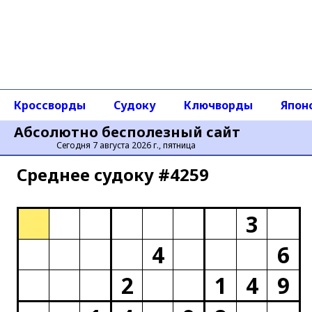
Кроссворды
Судоку
Ключворды
Япон
Абсолютно бесполезный сайт
Сегодня 7 августа 2026 г., пятница
Среднее cудоку #4259
3
4
6
2
1
4
9