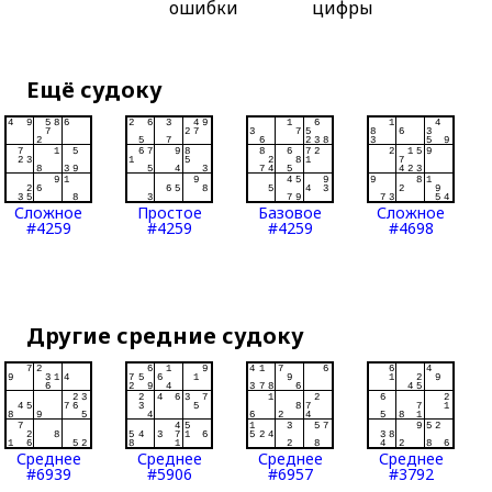
ошибки
цифры
Ещё судоку
Сложное
Простое
Базовое
Сложное
#4259
#4259
#4259
#4698
Другие средние судоку
Среднее
Среднее
Среднее
Среднее
#6939
#5906
#6957
#3792