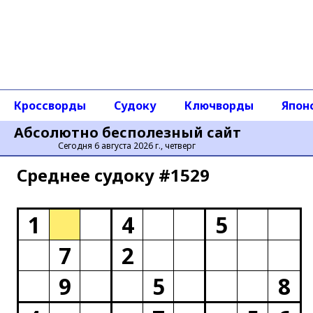
Кроссворды
Судоку
Ключворды
Япон
Абсолютно бесполезный сайт
Сегодня 6 августа 2026 г., четверг
Среднее cудоку #1529
1
4
5
7
2
9
5
8