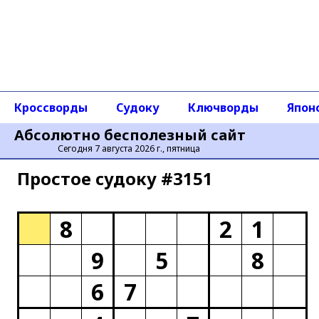
Кроссворды
Судоку
Ключворды
Япон
Абсолютно бесполезный сайт
Сегодня 7 августа 2026 г., пятница
Простое cудоку #3151
8
2
1
9
5
8
6
7