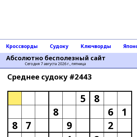
Кроссворды
Судоку
Ключворды
Япон
Абсолютно бесполезный сайт
Сегодня 7 августа 2026 г., пятница
Среднее cудоку #2443
5
8
8
6
1
8
7
9
2