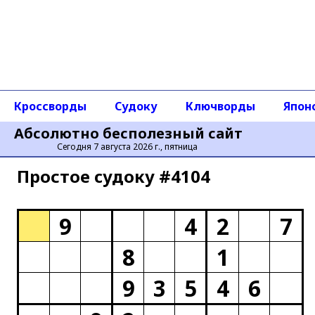
Кроссворды
Судоку
Ключворды
Япон
Абсолютно бесполезный сайт
Сегодня 7 августа 2026 г., пятница
Простое cудоку #4104
9
4
2
7
8
1
9
3
5
4
6