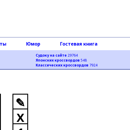
оты
Юмор
Гостевая книга
Судоку на сайте
29764
Японских кроссвордов
548
Классических кроссвордов
7924
✎
X