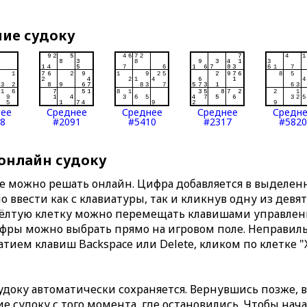
ние судоку
нее
Среднее
Среднее
Среднее
Средн
8
#2091
#5410
#2317
#5820
 онлайн судоку
те можно решать онлайн. Цифра добавляется в выделе
 ввести как с клавиатуры, так и кликнув одну из девя
Жёлтую клетку можно перемещать клавишами управлени
ифры можно выбрать прямо на игровом поле. Неправи
тием клавиш Backspace или Delete, кликом по клетке "
доку автоматически сохраняется. Вернувшись позже, 
 судоку с того момента, где остановились. Чтобы нача