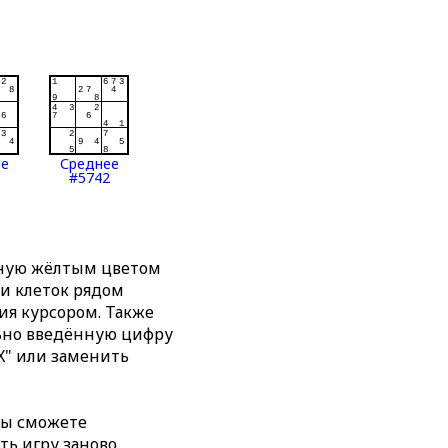
ее
Среднее
#5742
нную жёлтым цветом
ти клеток рядом
я курсором. Также
льно введённую цифру
X" или заменить
вы сможете
ть игру заново,