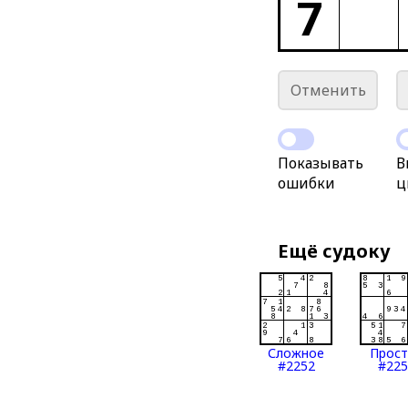
7
Отменить
Показывать
В
ошибки
ц
Ещё судоку
Сложное
Прос
#2252
#225