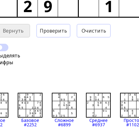
2
9
1
Вернуть
Проверить
Очистить
ыделять
ифры
тое
Базовое
Сложное
Среднее
Прост
2
#2252
#6899
#6937
#1102