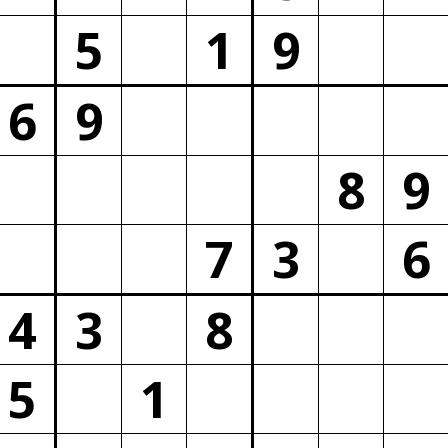
5
1
9
6
9
8
9
7
3
6
4
3
8
5
1