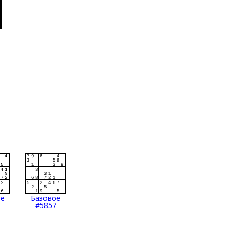
ое
Базовое
#5857