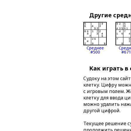
Другие сред
Среднее
Сред
#500
#671
Как играть в
Судоку на этом сай
клетку. Цифру можно
с игровым полем. 
клетку для ввода ц
можно удалить нажа
другой цифрой.
Текущее решение су
продолжить решение