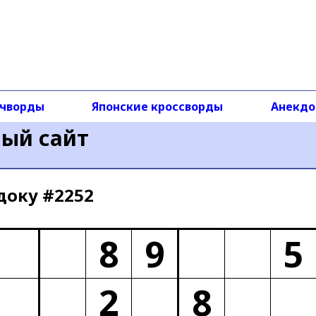
чворды
Японские кроссворды
Анекд
ный сайт
доку #2252
8
9
5
2
8