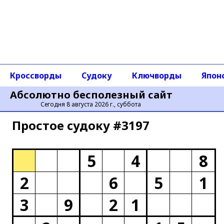
Кроссворды
Судоку
Ключворды
Япон
Абсолютно бесполезный сайт
Сегодня 8 августа 2026 г., суббота
Простое cудоку #3197
5
4
8
2
6
5
1
3
9
2
1