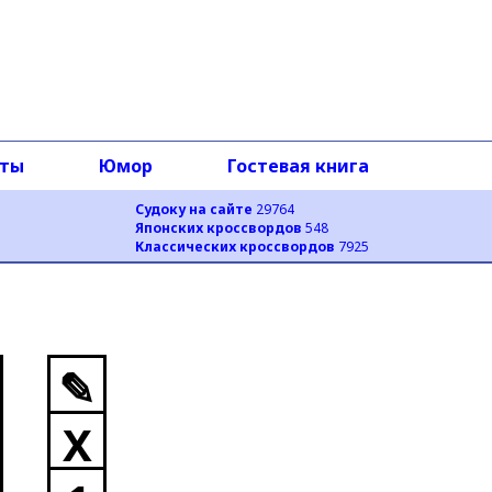
оты
Юмор
Гостевая книга
Судоку на сайте
29764
Японских кроссвордов
548
Классических кроссвордов
7925
✎
X