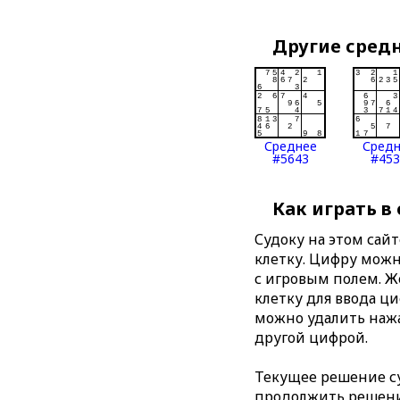
Другие сред
Среднее
Сред
#5643
#453
Как играть в
Судоку на этом сай
клетку. Цифру можно
с игровым полем. 
клетку для ввода ц
можно удалить нажа
другой цифрой.
Текущее решение су
продолжить решение