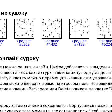
ние судоку
нее
Среднее
Среднее
Среднее
Средн
7
#5302
#1432
#7133
#5224
 онлайн судоку
те можно решать онлайн. Цифра добавляется в выделе
 ввести как с клавиатуры, так и кликнув одну из девя
Жёлтую клетку можно перемещать клавишами управлени
ифры можно выбрать прямо на игровом поле. Неправи
тием клавиш Backspace или Delete, кликом по клетке "
доку автоматически сохраняется. Вернувшись позже, 
 судоку с того момента, где остановились. Чтобы нача