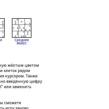
ее
Среднее
#6901
нную жёлтым цветом
ти клеток рядом
я курсором. Также
льно введённую цифру
X" или заменить
вы сможете
ть игру заново,