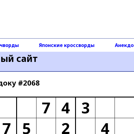
чворды
Японские кроссворды
Анекд
ный сайт
доку #2068
7
4
3
7
5
2
4