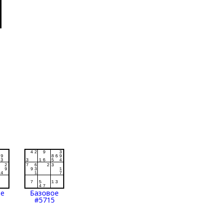
ое
Базовое
#5715