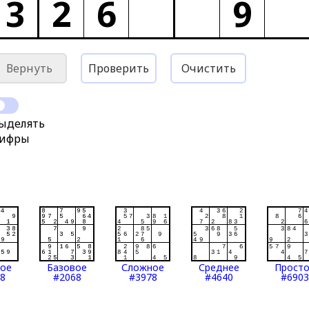
3
2
6
9
Вернуть
Проверить
Очистить
ыделять
ифры
тое
Базовое
Сложное
Среднее
Прост
8
#2068
#3978
#4640
#6903