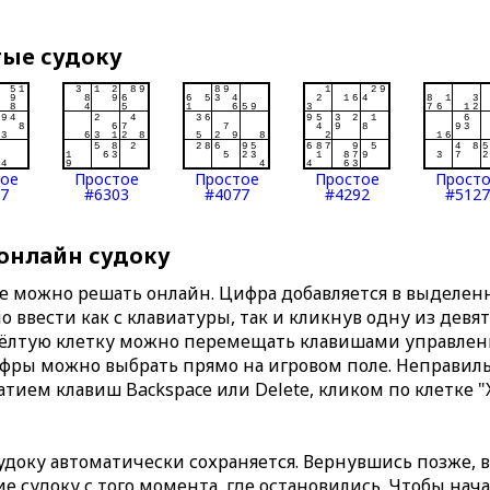
тые судоку
тое
Простое
Простое
Простое
Прост
7
#6303
#4077
#4292
#5127
 онлайн судоку
те можно решать онлайн. Цифра добавляется в выделе
 ввести как с клавиатуры, так и кликнув одну из девя
Жёлтую клетку можно перемещать клавишами управлени
ифры можно выбрать прямо на игровом поле. Неправи
тием клавиш Backspace или Delete, кликом по клетке "
доку автоматически сохраняется. Вернувшись позже, 
 судоку с того момента, где остановились. Чтобы нача