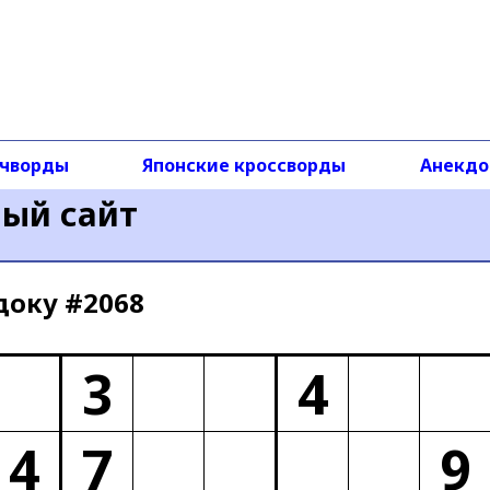
чворды
Японские кроссворды
Анекд
ный сайт
доку #2068
3
4
4
7
9