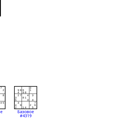
ое
Базовое
#4319