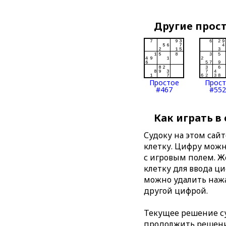
Другие прос
Простое
Прос
#467
#552
Как играть в
Судоку на этом сай
клетку. Цифру можно
с игровым полем. 
клетку для ввода ц
можно удалить нажа
другой цифрой.
Текущее решение су
продолжить решение