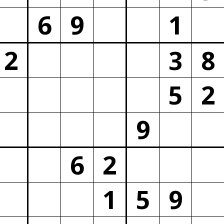
6
9
1
2
3
8
5
2
9
6
2
1
5
9