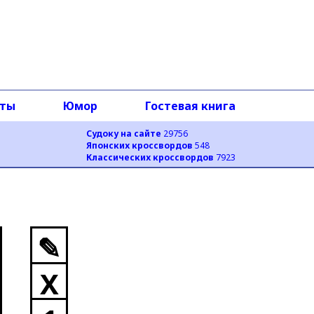
оты
Юмор
Гостевая книга
Судоку на сайте
29756
Японских кроссвордов
548
Классических кроссвордов
7923
✎
X