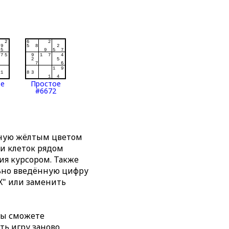
ое
Простое
#6672
нную жёлтым цветом
ти клеток рядом
я курсором. Также
льно введённую цифру
X" или заменить
вы сможете
ть игру заново,