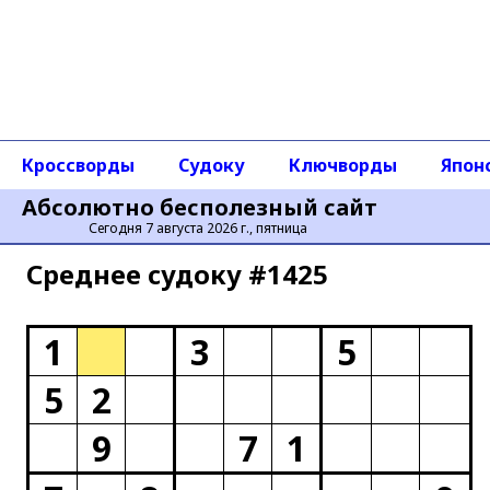
Кроссворды
Судоку
Ключворды
Япон
Абсолютно бесполезный сайт
Сегодня 7 августа 2026 г., пятница
Среднее cудоку #1425
1
3
5
5
2
9
7
1