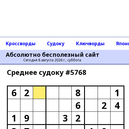
Кроссворды
Судоку
Ключворды
Япон
Абсолютно бесполезный сайт
Сегодня 8 августа 2026 г., суббота
Среднее cудоку #5768
6
2
8
1
6
2
4
1
9
3
2