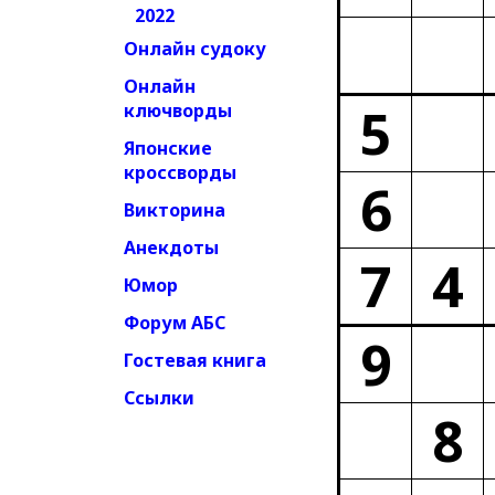
2022
Онлайн судоку
Онлайн
5
ключворды
Японские
кроссворды
6
Викторина
Анекдоты
7
4
Юмор
Форум АБС
9
Гостевая книга
Ссылки
8