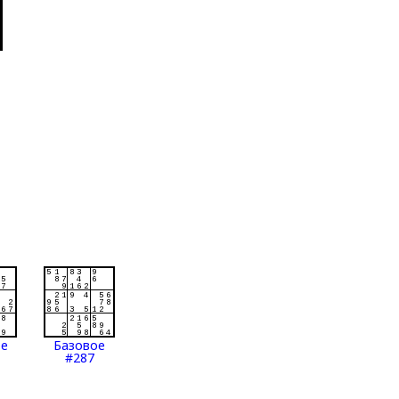
ое
Базовое
#287