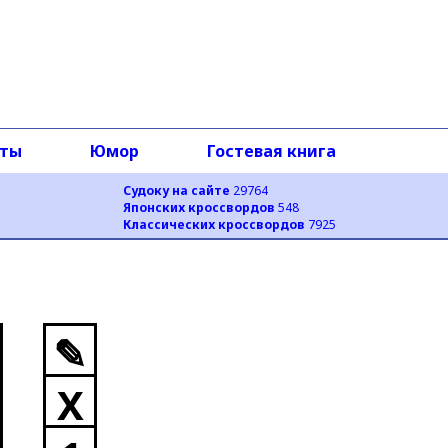
оты
Юмор
Гостевая книга
Судоку на сайте
29764
Японских кроссвордов
548
Классических кроссвордов
7925
✎
X