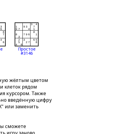
ое
Простое
#3146
нную жёлтым цветом
ти клеток рядом
я курсором. Также
льно введённую цифру
X" или заменить
вы сможете
ть игру заново,