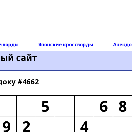
чворды
Японские кроссворды
Анекд
ный сайт
доку #4662
5
6
8
9
2
4