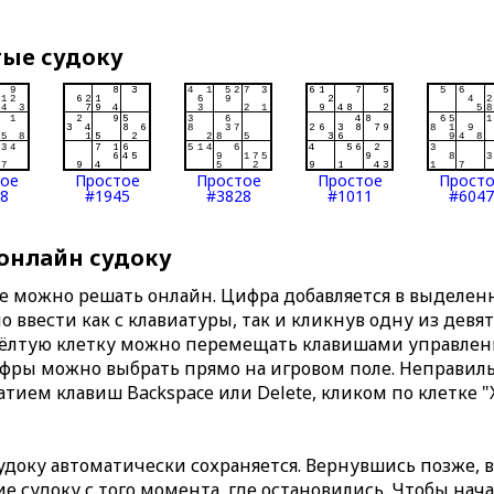
тые судоку
тое
Простое
Простое
Простое
Прост
8
#1945
#3828
#1011
#6047
 онлайн судоку
те можно решать онлайн. Цифра добавляется в выделе
 ввести как с клавиатуры, так и кликнув одну из девя
Жёлтую клетку можно перемещать клавишами управлени
ифры можно выбрать прямо на игровом поле. Неправи
тием клавиш Backspace или Delete, кликом по клетке "
доку автоматически сохраняется. Вернувшись позже, 
 судоку с того момента, где остановились. Чтобы нача