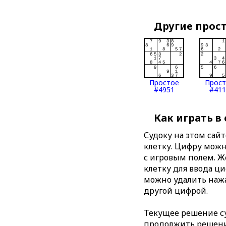
Другие прос
Простое
Прос
#4951
#411
Как играть в
Судоку на этом сай
клетку. Цифру можно
с игровым полем. 
клетку для ввода ц
можно удалить нажа
другой цифрой.
Текущее решение су
продолжить решение