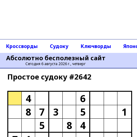
Кроссворды
Судоку
Ключворды
Япон
Абсолютно бесполезный сайт
Сегодня 6 августа 2026 г., четверг
Простое cудоку #2642
4
6
8
7
3
5
1
5
8
4