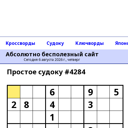
Кроссворды
Судоку
Ключворды
Япон
Абсолютно бесполезный сайт
Сегодня 6 августа 2026 г., четверг
Простое cудоку #4284
6
9
5
2
8
4
3
1