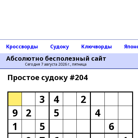
Кроссворды
Судоку
Ключворды
Япон
Абсолютно бесполезный сайт
Сегодня 7 августа 2026 г., пятница
Простое cудоку #204
3
4
2
9
2
5
4
1
5
6