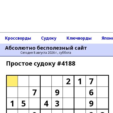
Кроссворды
Судоку
Ключворды
Япон
Абсолютно бесполезный сайт
Сегодня 8 августа 2026 г., суббота
Простое cудоку #4188
2
1
7
7
9
6
1
5
4
3
9