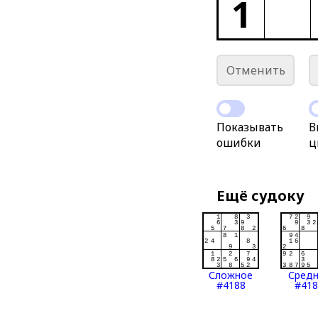
1
Отменить
Показывать
В
ошибки
ц
Ещё судоку
Сложное
Сред
#4188
#418