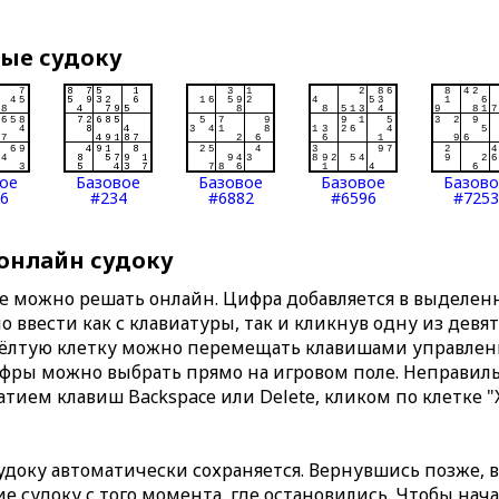
вые судоку
ое
Базовое
Базовое
Базовое
Базов
6
#234
#6882
#6596
#7253
 онлайн судоку
те можно решать онлайн. Цифра добавляется в выделе
 ввести как с клавиатуры, так и кликнув одну из девя
Жёлтую клетку можно перемещать клавишами управлени
ифры можно выбрать прямо на игровом поле. Неправи
тием клавиш Backspace или Delete, кликом по клетке "
доку автоматически сохраняется. Вернувшись позже, 
 судоку с того момента, где остановились. Чтобы нача