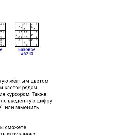
ое
Базовое
#6240
нную жёлтым цветом
ти клеток рядом
я курсором. Также
льно введённую цифру
X" или заменить
вы сможете
ть игру заново,