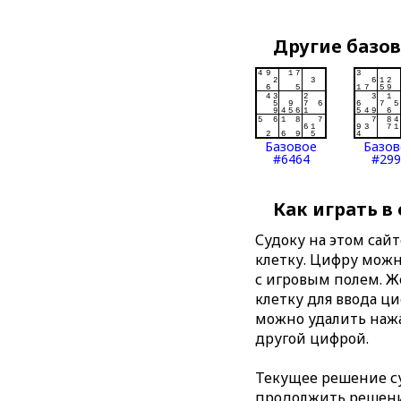
Другие базо
Базовое
Базов
#6464
#299
Как играть в
Судоку на этом сай
клетку. Цифру можно
с игровым полем. 
клетку для ввода ц
можно удалить нажа
другой цифрой.
Текущее решение су
продолжить решение