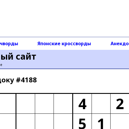
чворды
Японские кроссворды
Анекд
ный сайт
ье
доку #4188
4
2
5
1