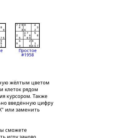
ое
Простое
#1958
нную жёлтым цветом
ти клеток рядом
я курсором. Также
льно введённую цифру
X" или заменить
вы сможете
ть игру заново,