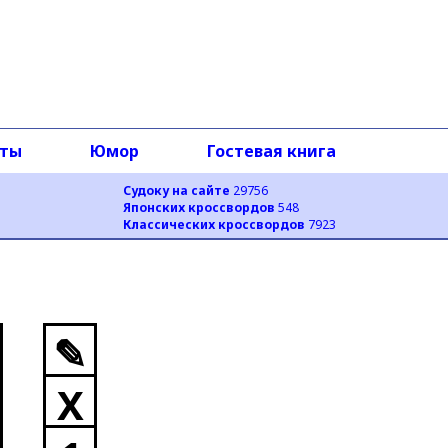
оты
Юмор
Гостевая книга
Судоку на сайте
29756
Японских кроссвордов
548
Классических кроссвордов
7923
✎
X