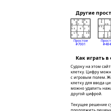
Другие прос
Простое
Прос
#7001
#484
Как играть в
Судоку на этом сай
клетку. Цифру можно
с игровым полем. 
клетку для ввода ц
можно удалить нажа
другой цифрой.
Текущее решение су
продолжить решение