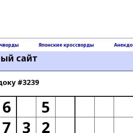
чворды
Японские кроссворды
Анекд
ный сайт
доку #3239
6
5
7
3
2