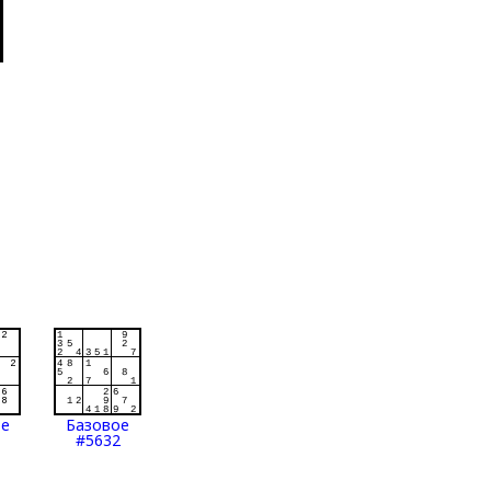
ое
Базовое
#5632