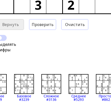
3
2
Вернуть
Проверить
Очистить
ыделять
ифры
нее
Базовое
Сложное
Среднее
Прост
9
#3239
#3136
#5293
#862