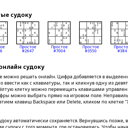
тые судоку
тое
Простое
Простое
Простое
Прост
6
#2647
#7004
#3550
#384
 онлайн судоку
те можно решать онлайн. Цифра добавляется в выделе
 ввести как с клавиатуры, так и кликнув одну из девя
Жёлтую клетку можно перемещать клавишами управлени
ифры можно выбрать прямо на игровом поле. Неправи
тием клавиш Backspace или Delete, кликом по клетке "
доку автоматически сохраняется. Вернувшись позже, 
 судоку с того момента, где остановились. Чтобы нача