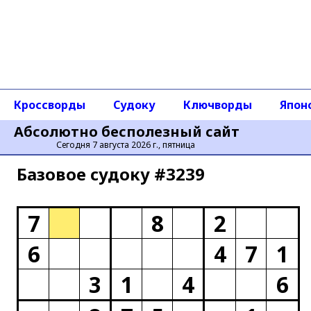
Кроссворды
Судоку
Ключворды
Япон
Абсолютно бесполезный сайт
Сегодня 7 августа 2026 г., пятница
Базовое cудоку #3239
7
8
2
6
4
7
1
3
1
4
6