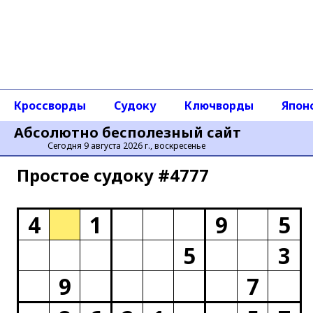
Кроссворды
Судоку
Ключворды
Япон
Абсолютно бесполезный сайт
Сегодня 9 августа 2026 г., воскресенье
Простое cудоку #4777
4
1
9
5
5
3
9
7