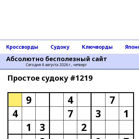
Кроссворды
Судоку
Ключворды
Япон
Абсолютно бесполезный сайт
Сегодня 6 августа 2026 г., четверг
Простое cудоку #1219
9
4
7
4
7
3
1
1
3
2