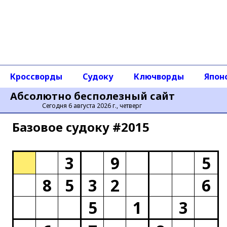
Кроссворды
Судоку
Ключворды
Япон
Абсолютно бесполезный сайт
Сегодня 6 августа 2026 г., четверг
Базовое cудоку #2015
3
9
5
8
5
3
2
6
5
1
3