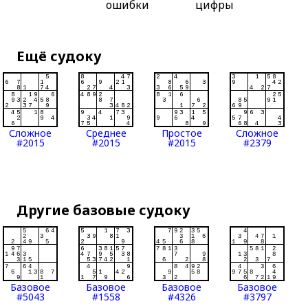
ошибки
цифры
Ещё судоку
Сложное
Среднее
Простое
Сложное
#2015
#2015
#2015
#2379
Другие базовые судоку
Базовое
Базовое
Базовое
Базовое
#5043
#1558
#4326
#3797