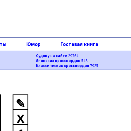
оты
Юмор
Гостевая книга
Судоку на сайте
29764
Японских кроссвордов
548
Классических кроссвордов
7925
✎
X