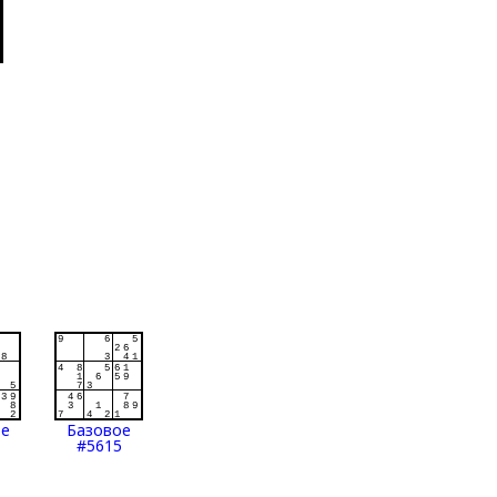
ое
Базовое
#5615