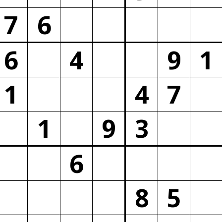
7
6
6
4
9
1
1
4
7
1
9
3
6
8
5