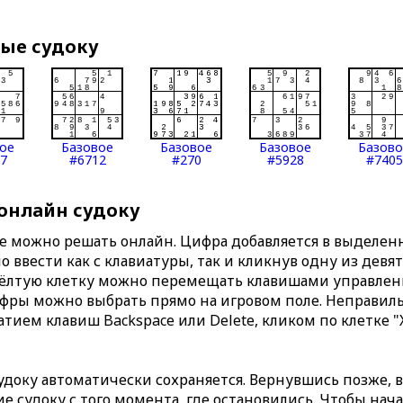
вые судоку
ое
Базовое
Базовое
Базовое
Базов
7
#6712
#270
#5928
#7405
 онлайн судоку
те можно решать онлайн. Цифра добавляется в выделе
 ввести как с клавиатуры, так и кликнув одну из девя
Жёлтую клетку можно перемещать клавишами управлени
ифры можно выбрать прямо на игровом поле. Неправи
тием клавиш Backspace или Delete, кликом по клетке "
доку автоматически сохраняется. Вернувшись позже, 
 судоку с того момента, где остановились. Чтобы нача