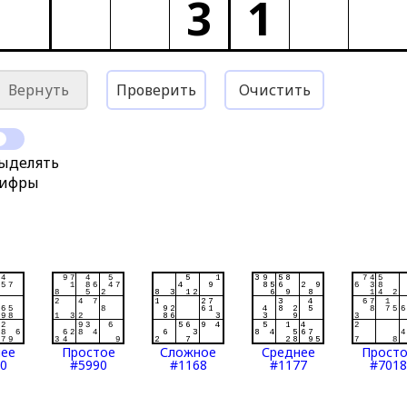
3
1
Вернуть
Проверить
Очистить
ыделять
ифры
нее
Простое
Сложное
Среднее
Прост
0
#5990
#1168
#1177
#7018