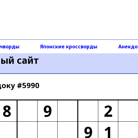
чворды
Японские кроссворды
Анекд
ный сайт
доку #5990
8
9
2
9
1