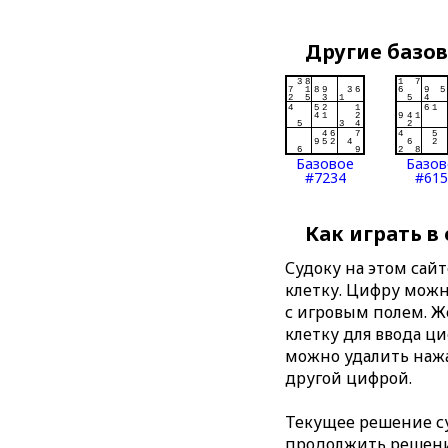
Другие базо
Базовое
Базов
#7234
#615
Как играть в
Судоку на этом сай
клетку. Цифру можно
с игровым полем. 
клетку для ввода ц
можно удалить нажа
другой цифрой.
Текущее решение су
продолжить решение