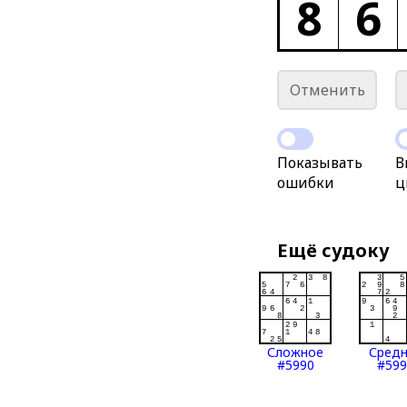
8
6
Отменить
Показывать
В
ошибки
ц
Ещё судоку
Сложное
Сред
#5990
#599