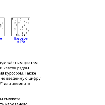
ое
Базовое
#470
нную жёлтым цветом
ти клеток рядом
я курсором. Также
льно введённую цифру
X" или заменить
вы сможете
ть игру заново,