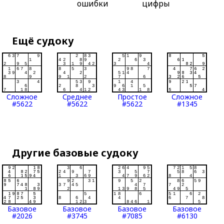
ошибки
цифры
Ещё судоку
Сложное
Среднее
Простое
Сложное
#5622
#5622
#5622
#1345
Другие базовые судоку
Базовое
Базовое
Базовое
Базовое
#2026
#3745
#7085
#6130