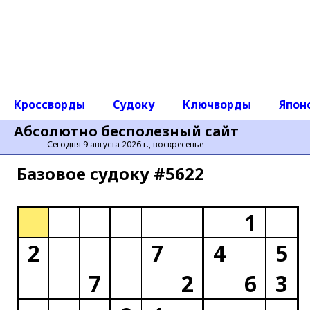
Кроссворды
Судоку
Ключворды
Япон
Абсолютно бесполезный сайт
Сегодня 9 августа 2026 г., воскресенье
Базовое cудоку #5622
1
2
7
4
5
7
2
6
3