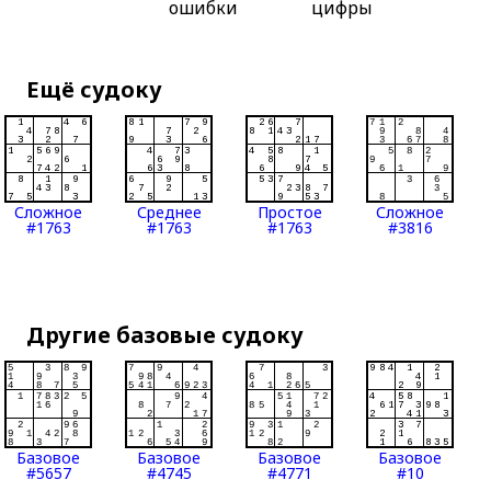
ошибки
цифры
Ещё судоку
Сложное
Среднее
Простое
Сложное
#1763
#1763
#1763
#3816
Другие базовые судоку
Базовое
Базовое
Базовое
Базовое
#5657
#4745
#4771
#10