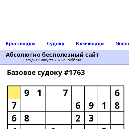
Кроссворды
Судоку
Ключворды
Япон
Абсолютно бесполезный сайт
Сегодня 8 августа 2026 г., суббота
Базовое cудоку #1763
9
1
7
6
7
6
9
1
8
6
8
2
3